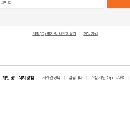
계정(ID) 찾기/비밀번호 찾기
|
회원 가입
개인 정보 처리 방침
저작권 정책
알립니다
개발 지원(Open API)