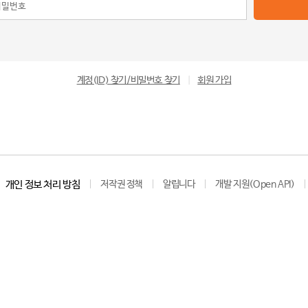
계정(ID) 찾기/비밀번호 찾기
|
회원 가입
개인 정보 처리 방침
저작권 정책
알립니다
개발 지원(Open API)