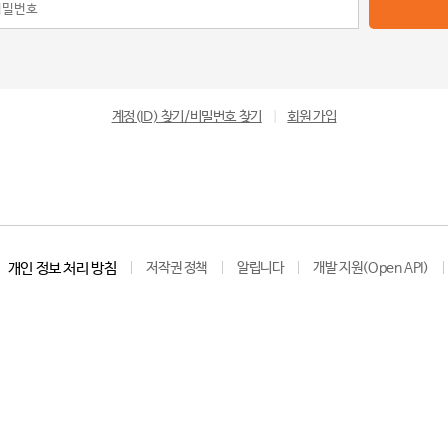
계정(ID) 찾기/비밀번호 찾기
|
회원 가입
개인 정보 처리 방침
저작권 정책
알립니다
개발 지원(Open API)