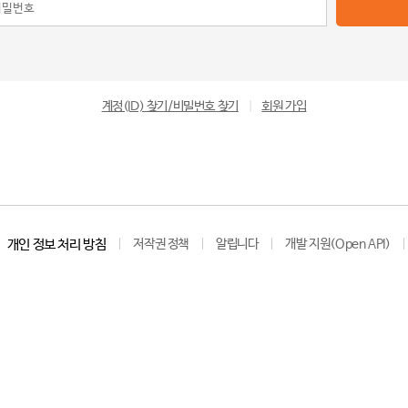
계정(ID) 찾기/비밀번호 찾기
|
회원 가입
개인 정보 처리 방침
저작권 정책
알립니다
개발 지원(Open API)