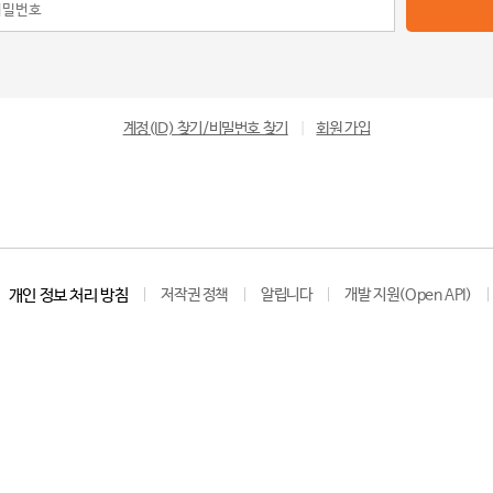
계정(ID) 찾기/비밀번호 찾기
|
회원 가입
개인 정보 처리 방침
저작권 정책
알립니다
개발 지원(Open API)