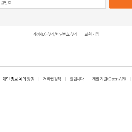
계정(ID) 찾기/비밀번호 찾기
|
회원 가입
개인 정보 처리 방침
저작권 정책
알립니다
개발 지원(Open API)