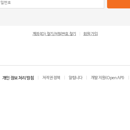
계정(ID) 찾기/비밀번호 찾기
|
회원 가입
개인 정보 처리 방침
저작권 정책
알립니다
개발 지원(Open API)