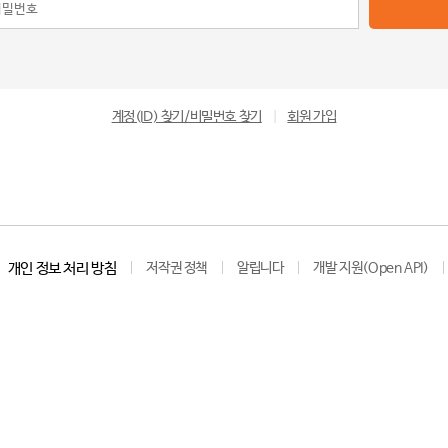
계정(ID) 찾기/비밀번호 찾기
|
회원 가입
개인 정보 처리 방침
저작권 정책
알립니다
개발 지원(Open API)