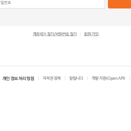
계정(ID) 찾기/비밀번호 찾기
|
회원 가입
개인 정보 처리 방침
저작권 정책
알립니다
개발 지원(Open API)