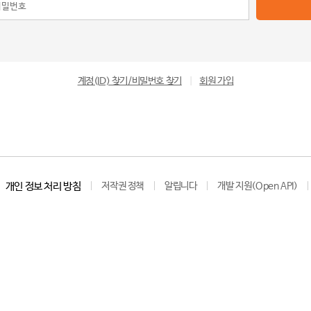
계정(ID) 찾기/비밀번호 찾기
|
회원 가입
개인 정보 처리 방침
저작권 정책
알립니다
개발 지원(Open API)