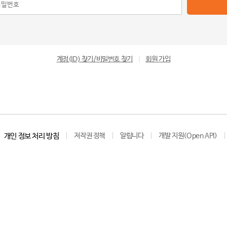
계정(ID) 찾기/비밀번호 찾기
|
회원 가입
개인 정보 처리 방침
저작권 정책
알립니다
개발 지원(Open API)