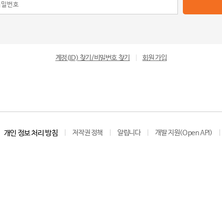
계정(ID) 찾기/비밀번호 찾기
|
회원 가입
개인 정보 처리 방침
저작권 정책
알립니다
개발 지원(Open API)