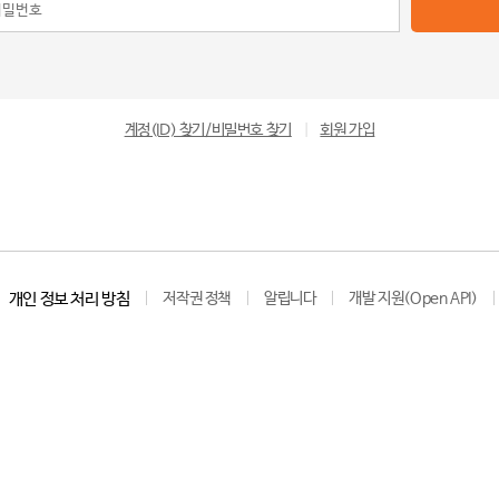
계정(ID) 찾기/비밀번호 찾기
|
회원 가입
개인 정보 처리 방침
저작권 정책
알립니다
개발 지원(Open API)