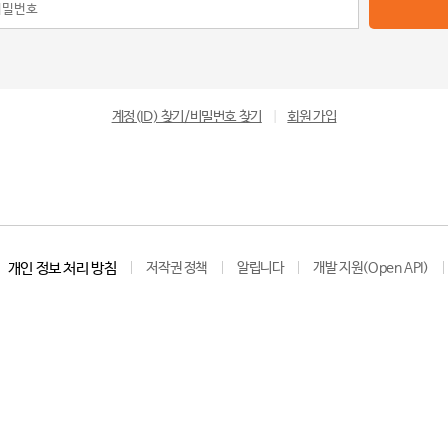
계정(ID) 찾기/비밀번호 찾기
|
회원 가입
개인 정보 처리 방침
저작권 정책
알립니다
개발 지원(Open API)