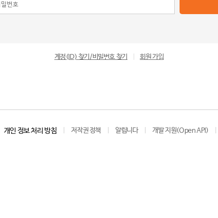
계정(ID) 찾기/비밀번호 찾기
|
회원 가입
개인 정보 처리 방침
저작권 정책
알립니다
개발 지원(Open API)