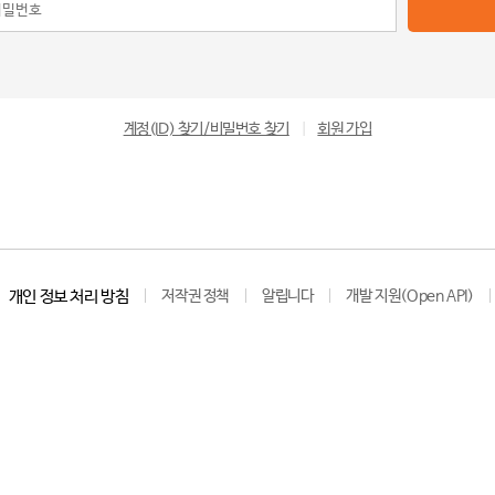
계정(ID) 찾기/비밀번호 찾기
|
회원 가입
개인 정보 처리 방침
저작권 정책
알립니다
개발 지원(Open API)