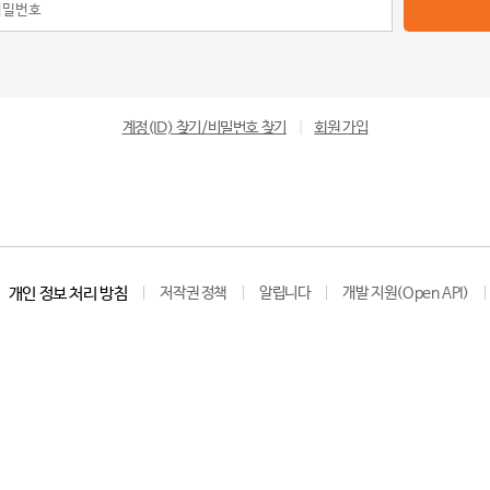
계정(ID) 찾기/비밀번호 찾기
|
회원 가입
개인 정보 처리 방침
저작권 정책
알립니다
개발 지원(Open API)