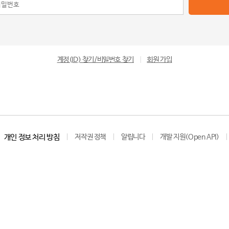
계정(ID) 찾기/비밀번호 찾기
|
회원 가입
개인 정보 처리 방침
저작권 정책
알립니다
개발 지원(Open API)