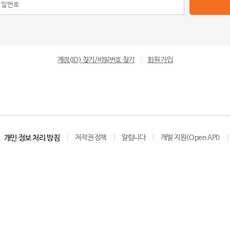
계정(ID) 찾기/비밀번호 찾기
|
회원 가입
개인 정보 처리 방침
저작권 정책
알립니다
개발 지원(Open API)