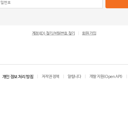
계정(ID) 찾기/비밀번호 찾기
|
회원 가입
개인 정보 처리 방침
저작권 정책
알립니다
개발 지원(Open API)