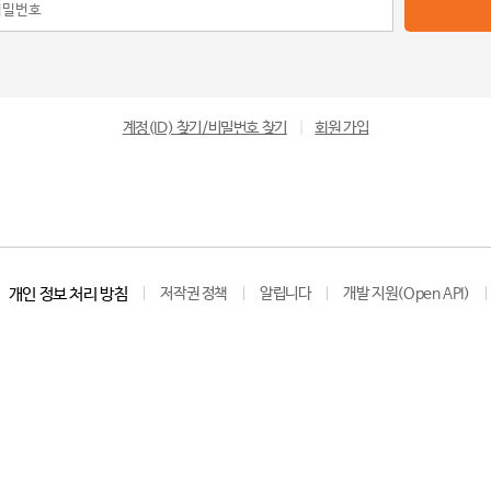
계정(ID) 찾기/비밀번호 찾기
|
회원 가입
개인 정보 처리 방침
저작권 정책
알립니다
개발 지원(Open API)