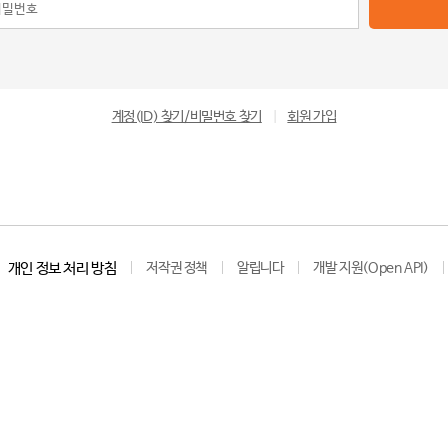
계정(ID) 찾기/비밀번호 찾기
|
회원 가입
개인 정보 처리 방침
저작권 정책
알립니다
개발 지원(Open API)