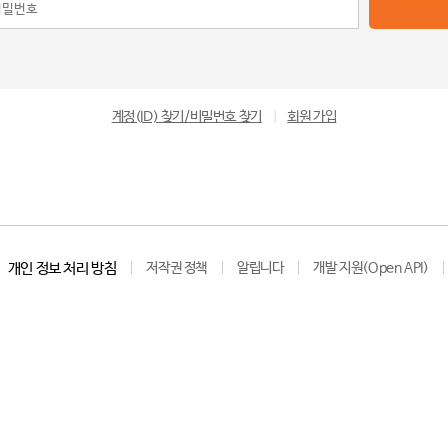
계정(ID) 찾기/비밀번호 찾기
|
회원 가입
개인 정보 처리 방침
저작권 정책
알립니다
개발 지원(Open API)