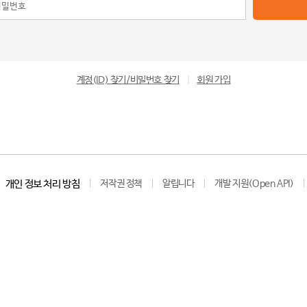
계정(ID) 찾기/비밀번호 찾기
|
회원 가입
개인 정보 처리 방침
저작권 정책
알립니다
개발 지원(Open API)