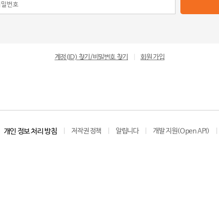
계정(ID) 찾기/비밀번호 찾기
|
회원 가입
개인 정보 처리 방침
저작권 정책
알립니다
개발 지원(Open API)