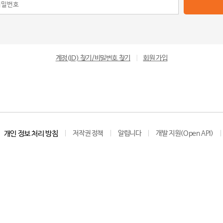
계정(ID) 찾기/비밀번호 찾기
|
회원 가입
개인 정보 처리 방침
저작권 정책
알립니다
개발 지원(Open API)