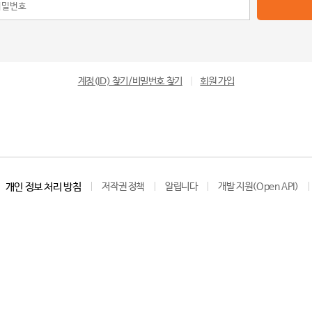
계정(ID) 찾기/비밀번호 찾기
|
회원 가입
개인 정보 처리 방침
저작권 정책
알립니다
개발 지원(Open API)