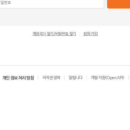
계정(ID) 찾기/비밀번호 찾기
|
회원 가입
개인 정보 처리 방침
저작권 정책
알립니다
개발 지원(Open API)