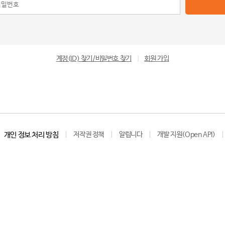
계정(ID) 찾기/비밀번호 찾기
|
회원 가입
개인 정보 처리 방침
저작권 정책
알립니다
개발 지원(Open API)