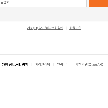
계정(ID) 찾기/비밀번호 찾기
|
회원 가입
개인 정보 처리 방침
저작권 정책
알립니다
개발 지원(Open API)