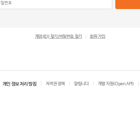
계정(ID) 찾기/비밀번호 찾기
|
회원 가입
개인 정보 처리 방침
저작권 정책
알립니다
개발 지원(Open API)