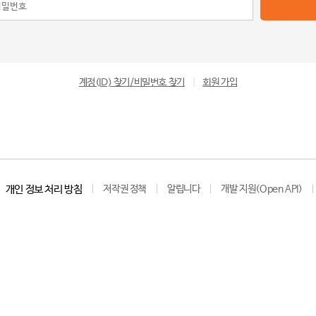
계정(ID) 찾기/비밀번호 찾기
|
회원 가입
개인 정보 처리 방침
저작권 정책
알립니다
개발 지원(Open API)