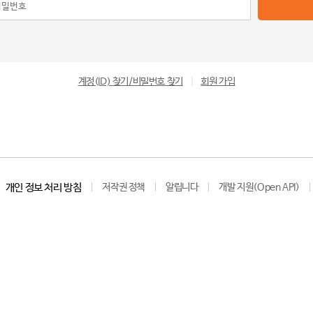
계정(ID) 찾기/비밀번호 찾기
|
회원 가입
개인 정보 처리 방침
저작권 정책
알립니다
개발 지원(Open API)