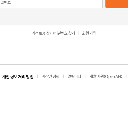
계정(ID) 찾기/비밀번호 찾기
|
회원 가입
개인 정보 처리 방침
저작권 정책
알립니다
개발 지원(Open API)