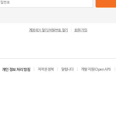
계정(ID) 찾기/비밀번호 찾기
|
회원 가입
개인 정보 처리 방침
저작권 정책
알립니다
개발 지원(Open API)