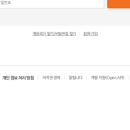
계정(ID) 찾기/비밀번호 찾기
|
회원 가입
개인 정보 처리 방침
저작권 정책
알립니다
개발 지원(Open API)