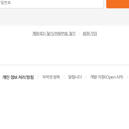
계정(ID) 찾기/비밀번호 찾기
|
회원 가입
개인 정보 처리 방침
저작권 정책
알립니다
개발 지원(Open API)