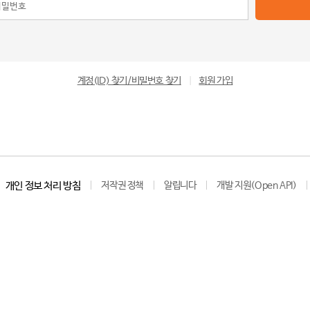
계정(ID) 찾기/비밀번호 찾기
|
회원 가입
개인 정보 처리 방침
저작권 정책
알립니다
개발 지원(Open API)