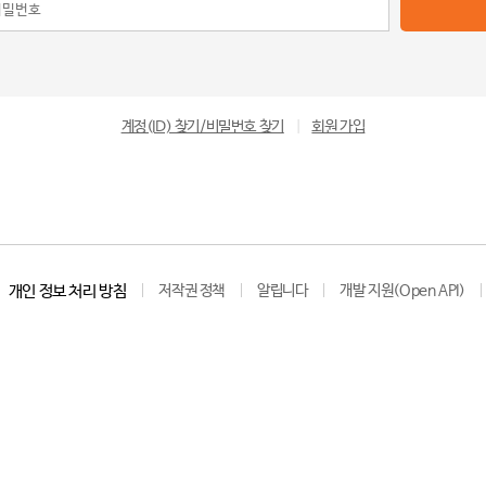
계정(ID) 찾기/비밀번호 찾기
|
회원 가입
개인 정보 처리 방침
저작권 정책
알립니다
개발 지원(Open API)