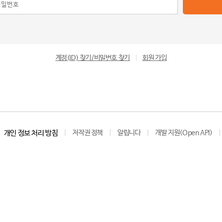
계정(ID) 찾기/비밀번호 찾기
|
회원 가입
개인 정보 처리 방침
저작권 정책
알립니다
개발 지원(Open API)