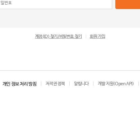
계정(ID) 찾기/비밀번호 찾기
|
회원 가입
개인 정보 처리 방침
저작권 정책
알립니다
개발 지원(Open API)