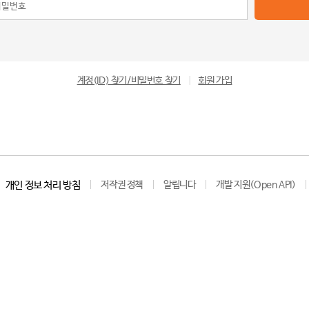
계정(ID) 찾기/비밀번호 찾기
|
회원 가입
개인 정보 처리 방침
저작권 정책
알립니다
개발 지원(Open API)