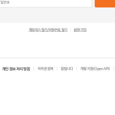
계정(ID) 찾기/비밀번호 찾기
|
회원 가입
개인 정보 처리 방침
저작권 정책
알립니다
개발 지원(Open API)