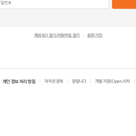
계정(ID) 찾기/비밀번호 찾기
|
회원 가입
개인 정보 처리 방침
저작권 정책
알립니다
개발 지원(Open API)