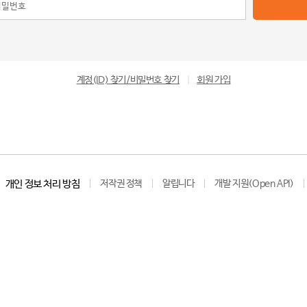
계정(ID) 찾기/비밀번호 찾기
|
회원 가입
개인 정보 처리 방침
저작권 정책
알립니다
개발 지원(Open API)