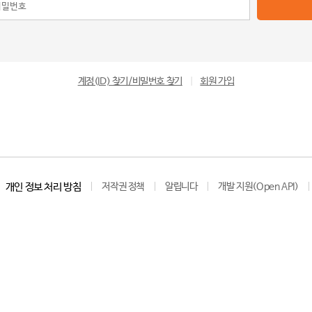
계정(ID) 찾기/비밀번호 찾기
|
회원 가입
개인 정보 처리 방침
저작권 정책
알립니다
개발 지원(Open API)