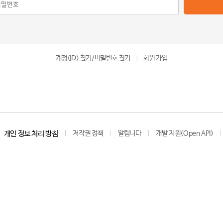
계정(ID) 찾기/비밀번호 찾기
|
회원 가입
개인 정보 처리 방침
저작권 정책
알립니다
개발 지원(Open API)