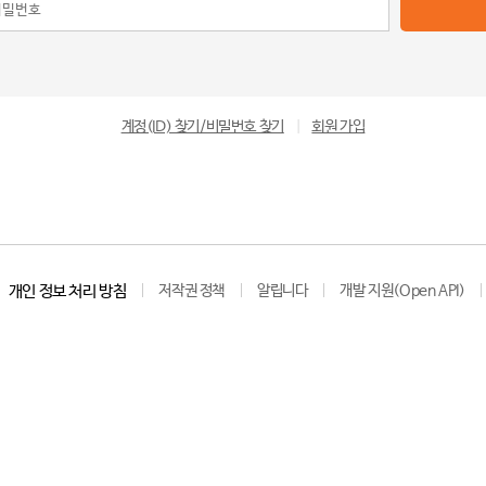
계정(ID) 찾기/비밀번호 찾기
|
회원 가입
개인 정보 처리 방침
저작권 정책
알립니다
개발 지원(Open API)