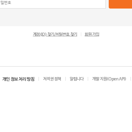
계정(ID) 찾기/비밀번호 찾기
|
회원 가입
개인 정보 처리 방침
저작권 정책
알립니다
개발 지원(Open API)