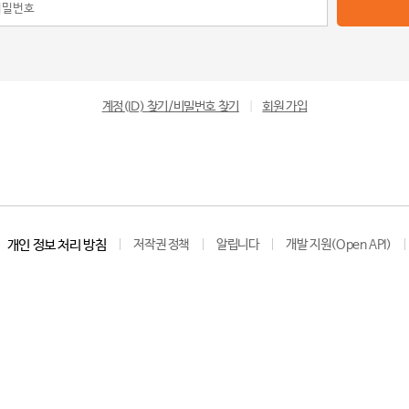
계정(ID) 찾기/비밀번호 찾기
|
회원 가입
개인 정보 처리 방침
저작권 정책
알립니다
개발 지원(Open API)